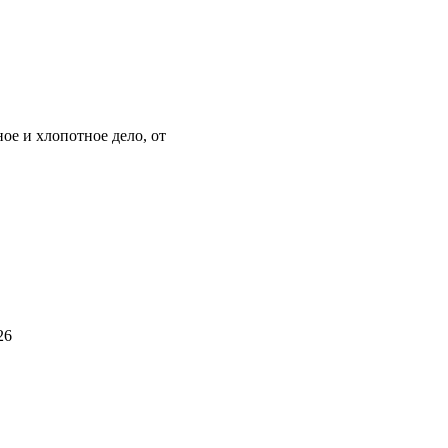
ое и хлопотное дело, от
26
о