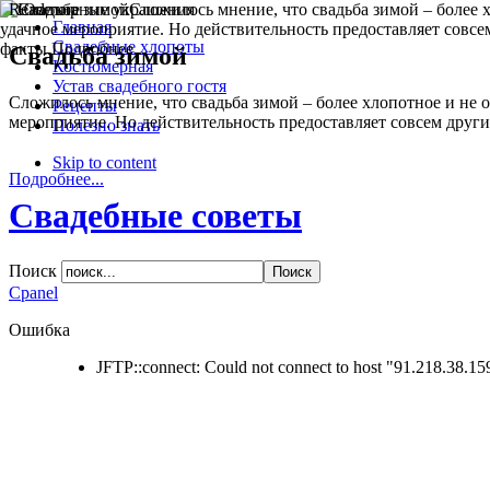
Readmore
Direction
Главная
Свадебные хлопоты
Свадьба зимой
LTR
Костюмерная
RTL
Устав свадебного гостя
Сложилось мнение, что свадьба зимой – более хлопотное и не о
Рецепты
мероприятие. Но действительность предоставляет совсем други
Menu Style
Полезно знать
Skip to content
Mega Menu
Подробнее...
CSS Menu
Свадебные советы
Dropline Menu
Split Menu
Поиск
Apply
Reset
Cpanel
Ошибка
JFTP::connect: Could not connect to host "91.218.38.15