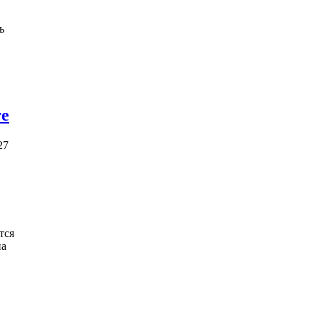
те
27
тся
на