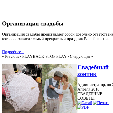
Организация свадьбы
Организация свадьбы представляет собой довольно ответственн
которого зависит самый прекрасный праздник Вашей жизни.
Подробнее...
« Previous
‹ PLAYBACK
STOP
PLAY ›
Следующая »
Свадебный
зонтик
Администратор,
on 
Апреля 2018
СВАДЕБНЫЕ
СОВЕТЫ
В день свадьбы
хочется, чтоб ничто не омрачало праздничное настроение,
включая погоду. К сожалению, капризы природы всегда сложн