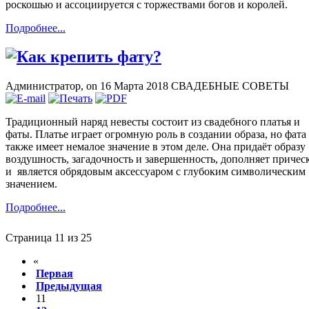
Как крепить фату?
Администратор,
on 16 Марта 2018
СВАДЕБНЫЕ СОВЕТЫ
Традиционный наряд невесты состоит из свадебного платья и
фаты. Платье играет огромную роль в создании образа, но фата
также имеет немалое значение в этом деле. Она придаёт образу
воздушность, загадочность и завершенность, дополняет причес
и является обрядовым аксессуаром с глубоким символическим
значением.
Подробнее...
Страница 11 из 25
«
Первая
Предыдущая
11
12
13
14