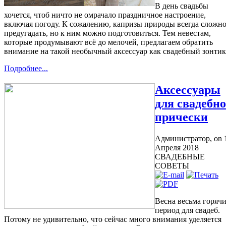
предугадать, но к ним можно подготовиться. Тем невестам,
которые продумывают всё до мелочей, предлагаем обратить
внимание на такой необычный аксессуар как свадебный зонтик
Подробнее...
Аксессуары
для свадебн
прически
Администратор,
on 
Апреля 2018
СВАДЕБНЫЕ
СОВЕТЫ
Весна весьма горяч
период для свадеб.
Потому не удивительно, что сейчас много внимания уделяется
аксессуарам для свадебной прически. Благодаря таким
украшениям можно дополнить, а то и вовсе создать желаемый
образ невесты. Остается единственная проблема, как же выбрат