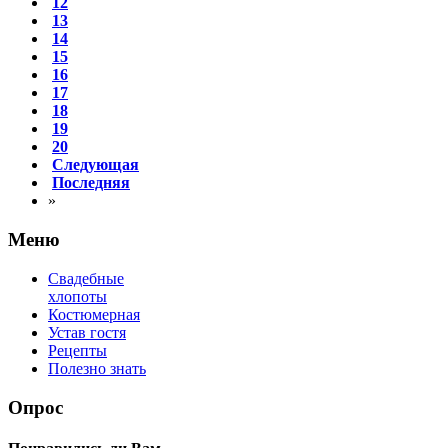
15
16
17
18
19
20
Следующая
Последняя
»
Меню
Свадебные
хлопоты
Костюмерная
Устав гостя
Рецепты
Полезно знать
Опрос
Понравились ли Вам
советы?