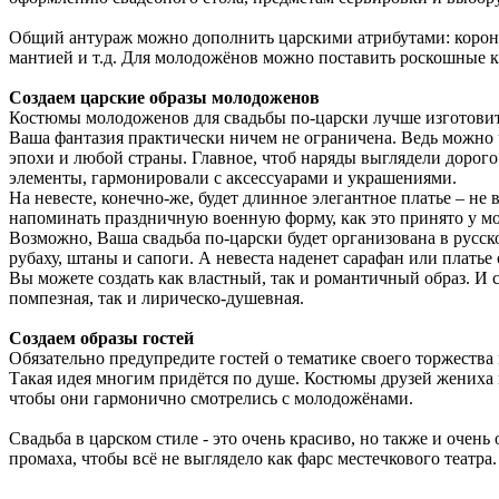
Общий антураж можно дополнить царскими атрибутами: корона
мантией и т.д. Для молодожёнов можно поставить роскошные кр
Создаем царские образы молодоженов
Костюмы молодоженов для свадьбы по-царски лучше изготовить
Ваша фантазия практически ничем не ограничена. Ведь можно
эпохи и любой страны. Главное, чтоб наряды выглядели дорого
элементы, гармонировали с аксессуарами и украшениями.
На невесте, конечно-же, будет длинное элегантное платье – н
напоминать праздничную военную форму, как это принято у мо
Возможно, Ваша свадьба по-царски будет организована в русско
рубаху, штаны и сапоги. А невеста наденет сарафан или платье
Вы можете создать как властный, так и романтичный образ. И 
помпезная, так и лирическо-душевная.
Создаем образы гостей
Обязательно предупредите гостей о тематике своего торжеств
Такая идея многим придётся по душе. Костюмы друзей жениха
чтобы они гармонично смотрелись с молодожёнами.
Свадьба в царском стиле - это очень красиво, но также и очень
промаха, чтобы всё не выглядело как фарс местечкового театра.