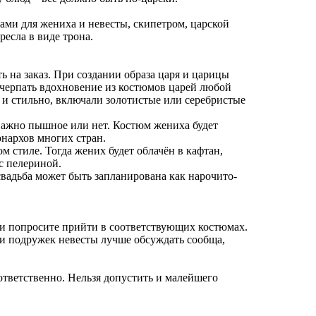
ми для жениха и невесты, скипетром, царской
есла в виде трона.
 на заказ. При создании образа царя и царицы
 черпать вдохновение из костюмов царей любой
 и стильно, включали золотистые или серебристые
е важно пышное или нет. Костюм жениха будет
нархов многих стран.
м стиле. Тогда жених будет облачён в кафтан,
 с пелериной.
свадьба может быть запланирована как нарочито-
а и попросите прийти в соответствующих костюмах.
 и подружек невесты лучше обсуждать сообща,
 ответственно. Нельзя допустить и малейшего