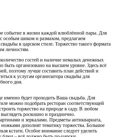
ое событие в жизни каждой влюблённой пары. Для
ь с особым шиком и размахом, предлагаем
 свадьбы в царском стиле. Торжество такого формата
ым личностям.
 количество гостей и наличие немалых денежных
но быть организовано на высшем уровне. Здесь всё
ей, поэтому лучше составить план действий и
иться к услугам организатора свадьбы для
бного дня.
де именно будет проходить Ваша свадьба. Для
тиле можно подобрать ресторан соответствующей
строить торжество на природе в саду. В любом
 выглядеть роскошно и празднично.
артинами и зеркалами. Предметы антиквариата,
 ножками дополнят тематику торжества. Большое
ельзя кстати. Особое внимание следует уделить
 блюд – всё должно быть по-царски.