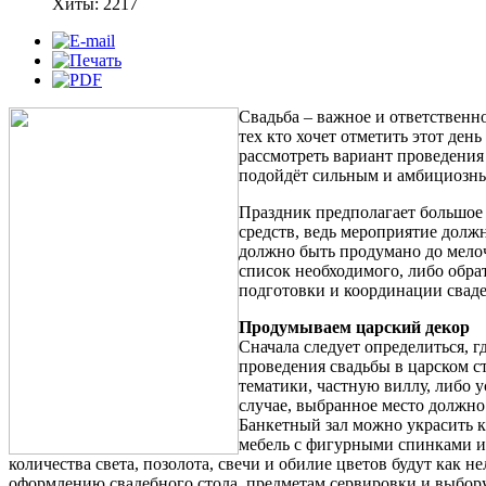
Хиты: 2217
Свадьба – важное и ответственн
тех кто хочет отметить этот ден
рассмотреть вариант проведения
подойдёт сильным и амбициозн
Праздник предполагает большое
средств, ведь мероприятие долж
должно быть продумано до мелоч
список необходимого, либо обрат
подготовки и координации сваде
Продумываем царский декор
Сначала следует определиться, г
проведения свадьбы в царском с
тематики, частную виллу, либо у
случае, выбранное место должно
Банкетный зал можно украсить к
мебель с фигурными спинками и
количества света, позолота, свечи и обилие цветов будут как н
оформлению свадебного стола, предметам сервировки и выбору