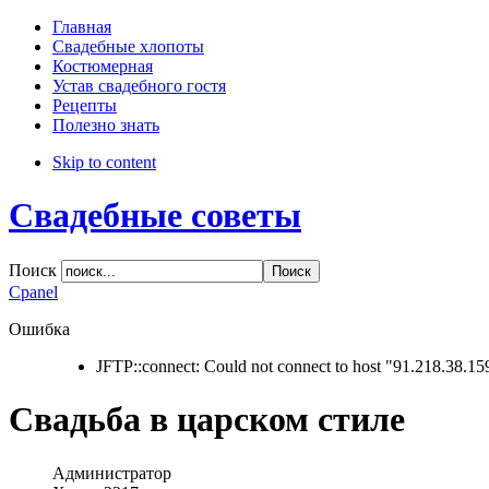
Direction
Главная
Свадебные хлопоты
LTR
Костюмерная
RTL
Устав свадебного гостя
Рецепты
Menu Style
Полезно знать
Skip to content
Mega Menu
CSS Menu
Свадебные советы
Dropline Menu
Split Menu
Поиск
Apply
Reset
Cpanel
Ошибка
JFTP::connect: Could not connect to host "91.218.38.15
Свадьба в царском стиле
Администратор