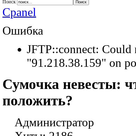
Поиск
Apply
Reset
Cpanel
Ошибка
JFTP::connect: Could 
"91.218.38.159" on po
Сумочка невесты: чт
положить?
Администратор
Хиты: 2186