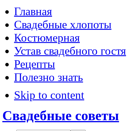
Direction
Главная
Свадебные хлопоты
LTR
Костюмерная
RTL
Устав свадебного гостя
Menu Style
Рецепты
Полезно знать
Mega Menu
CSS Menu
Skip to content
Dropline Menu
Свадебные советы
Split Menu