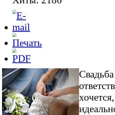
Свадьба
ответст
хочется
идеальн