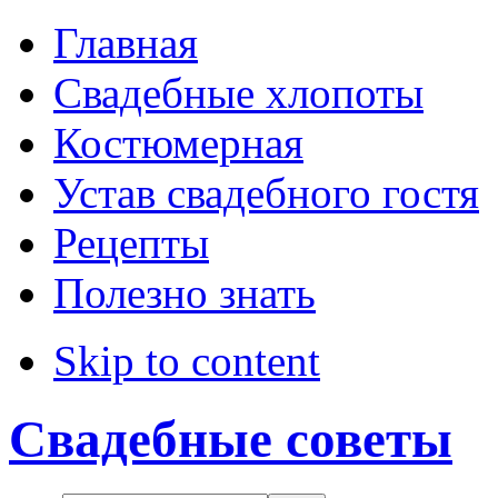
Direction
Главная
Свадебные хлопоты
LTR
Костюмерная
RTL
Устав свадебного гостя
Menu Style
Рецепты
Полезно знать
Mega Menu
CSS Menu
Skip to content
Dropline Menu
Свадебные советы
Split Menu