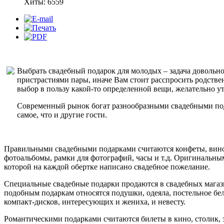
Хиты: 6559
Выбрать свадебный подарок для молодых – задача довольно
пристрастиями пары, иначе Вам стоит расспросить родстве
выбор в пользу какой-то определенной вещи, желательно ут
Современный рынок богат разнообразными свадебными пода
самое, что и другие гости.
Правильными свадебными подарками считаются конфеты, вино, 
фотоальбомы, рамки для фотографий, часы и т.д. Оригинальным
которой на каждой обертке написано свадебное пожелание.
Специальные свадебные подарки продаются в свадебных магази
подобным подаркам относятся подушки, одеяла, постельное бел
компакт-дисков, интересующих и жениха, и невесту.
Романтическими подарками считаются билеты в кино, столик, з