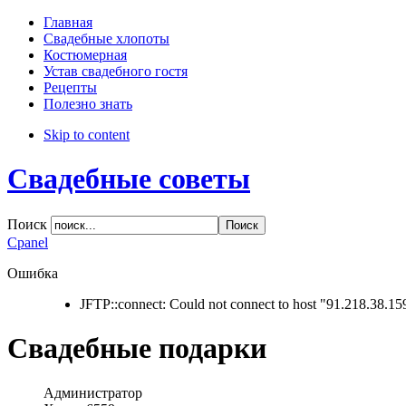
Direction
Главная
Свадебные хлопоты
LTR
Костюмерная
RTL
Устав свадебного гостя
Рецепты
Menu Style
Полезно знать
Skip to content
Mega Menu
CSS Menu
Свадебные советы
Dropline Menu
Split Menu
Поиск
Apply
Reset
Cpanel
Ошибка
JFTP::connect: Could not connect to host "91.218.38.15
Свадебные подарки
Администратор