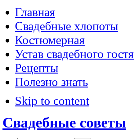
Direction
Главная
Свадебные хлопоты
LTR
Костюмерная
RTL
Устав свадебного гостя
Menu Style
Рецепты
Полезно знать
Mega Menu
CSS Menu
Skip to content
Dropline Menu
Свадебные советы
Split Menu