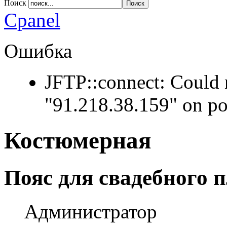
Поиск
Apply
Reset
Cpanel
Ошибка
JFTP::connect: Could 
"91.218.38.159" on po
Костюмерная
Пояс для свадебного 
Администратор